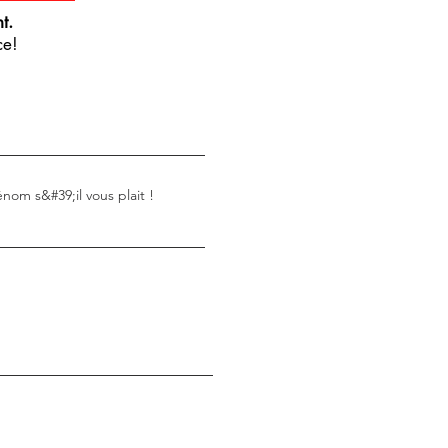
t.
ce!
nom s&#39;il vous plait !