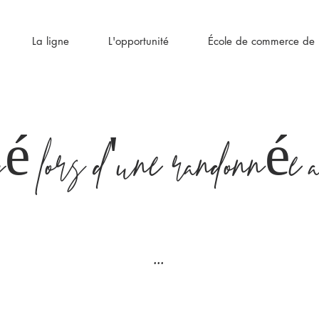
La ligne
L'opportunité
École de commerce de l
é lors d'une randonnée a
...