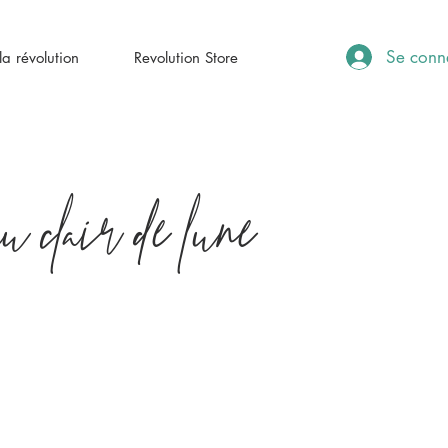
Se conn
a révolution
Revolution Store
u clair de lune