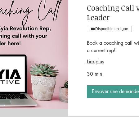
Coaching Call 
Leader
Disponible en ligne
Book a coaching call wit
a current rep!
Lire plus
30 min
Envoyer une demande