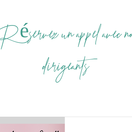
éservez un appel avec n
dirigeants
Zyia Actif