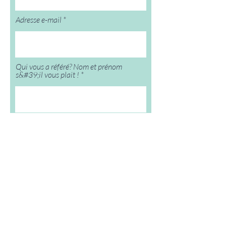
Adresse e-mail
Qui vous a référé? Nom et prénom
s&#39;il vous plait !
Dans quel pays êtes-vous?
Soumettre